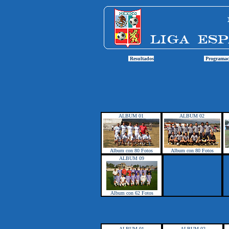
Resultados
Programac
ALBUM 01
ALBUM 02
Album con 80 Fotos
Album con 80 Fotos
ALBUM 09
1
Album con 62 Fotos
1
ALBUM 01
ALBUM 02