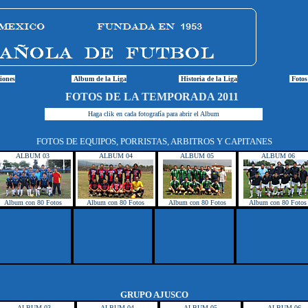
iones
Album de la Liga
Historia de la Liga
Fotos
FOTOS DE LA TEMPORADA 2011
Haga clik en cada fotografía para abrir el Album
FOTOS DE EQUIPOS, PORRISTAS, ARBITROS Y CAPITANES
ALBUM 03
ALBUM 04
ALBUM 05
ALBUM 06
Album con 80 Fotos
Album con 80 Fotos
Album con 80 Fotos
Album con 80 Fotos
1
1
1
1
1
1
1
1
GRUPO AJUSCO
ALBUM 03
ALBUM 04
ALBUM 05
ALBUM 06