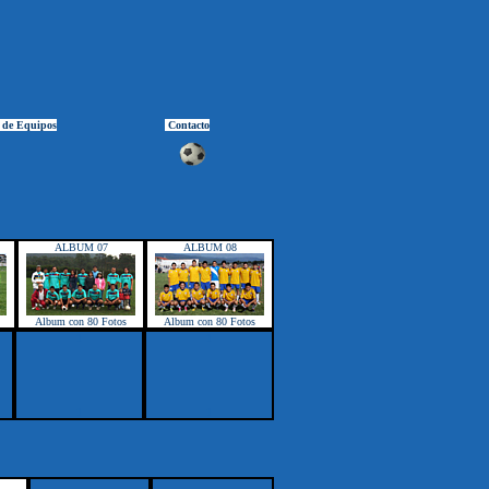
 de Equipos
Contacto
ALBUM 07
ALBUM 08
Album con 80 Fotos
Album con 80 Fotos
1
1
1
1