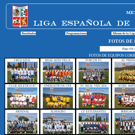
Resultados
Programaciones
Album de la Lig
FOTOS DE 
Haga clik e
FOTOS DE EQUIPOS COR
CRUZ AZUL
REAL ALTA VILLA
TURCOS FC
AC PRIS
CLUB ATLETICO 87
ENERGETICOS CFE
FC REAL VIZCAYA
H DEL IMP
ARSENAL
ALMAGRO
CF ESTUDIANTES
IRRIGACI