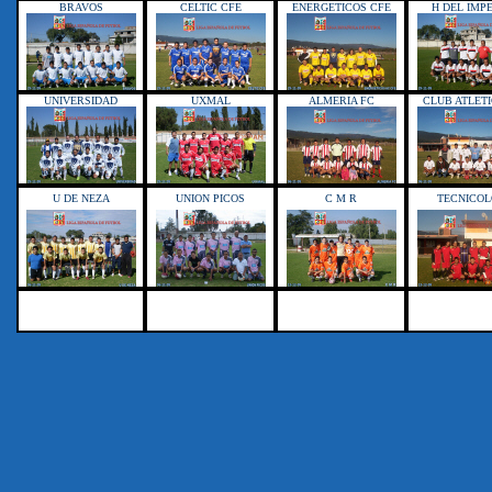
BRAVOS
CELTIC CFE
ENERGETICOS CFE
H DEL IMP
UNIVERSIDAD
UXMAL
ALMERIA FC
CLUB ATLETI
U DE NEZA
UNION PICOS
C M R
TECNICO