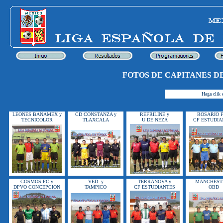
FOTOS DE CAPITANES D
Haga clik e
LEONES BANAMEX y
CD CONSTANZA y
REFRILINE y
ROSARIO F
TECNICOLOR
TLAXCALA
U DE NEZA
CF ESTUDIA
COSMOS FC y
VED y
TERRANOVA y
MANCHEST
DPVO CONCEPCION
TAMPICO
CF ESTUDIANTES
OBD