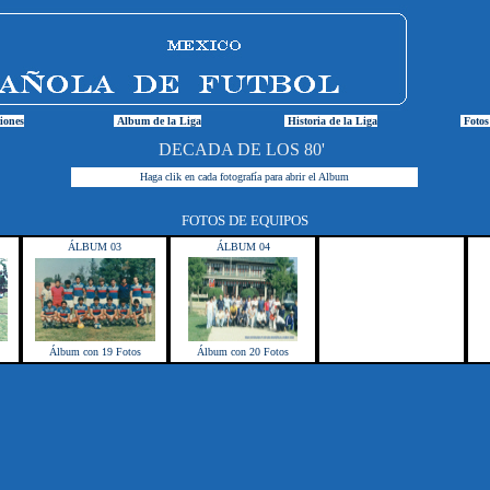
iones
Album de la Liga
Historia de la Liga
Fotos
DECADA DE LOS 80'
Haga clik en cada fotografía para abrir el Album
FOTOS DE EQUIPOS
ÁLBUM 03
ÁLBUM 04
Álbum con 19 Fotos
Álbum con 20 Fotos