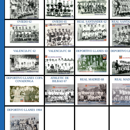
OVIEDO 62
OVIEDO 65
REAL SANTAND
ER 62
REAL SANTA
VALENCIA FC 62
VALENCIA FC 68
DEPORTIVO LLANES 63
DEPORTIVO L
DEPORTIVO LLANES COPA
ATHLETIC DE
REAL MADRID 68
REAL MADR
COVADONGA
BILBAO 67
DEPORTIVO LLANES 1964