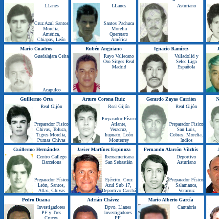
LLanes
LLanes
Asturiano
Cruz Azul Santos
Santos Pachuca
Morelia,
Morelia
América,
Querétaro
Chiapas, León
América
Mario Cuadros
Rubén Anguiano
Ignacio Ramírez
Guadalajara Celta
Rayo Vallecano
Valladolid y
Oro Sitges Real
Selec Liga
Madrid
Española
Acapulco
Guillermo Orta
Arturo Corona Ruiz
Gerardo Zayas Carrión
N
Real Gijón
Real Gijón
Real Gijón
Preparador Físico
Preparador Físico
Atlante,
Preparador Físico
Chivas, Toluca,
Veracruz,
San Luis,
Tigres Morelia,
Irapuato, León
Cobras, Morelia,
Pumas Chivas
Monterrey
Indios
Guillermo Hernández
Javier Martínez Espinoza
Fernando Alarcón Vilchis
Centro Gallego
Iberoamericana
Deportivo
Barcelona
San Sebastián
Asturiano
Preparador Físico
Ejército, Cruz
Preparador Físico
León, Santos,
Azul Sub 17,
Salamanca,
Atlas, Chivas
Deportivo Carchá
Veracruz
Pedro Duana
Adrián Chávez
Mario Alberto García
Investigadores
Dpvo. Llanes
Cantabria
PF y Tres
Investigadores
Cruces
PF