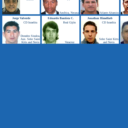
América, Necaxa
Atlante Altamira
Jorge Valverde
Eduardo Bautista C.
Jonathan Himelfarb
CD Israelita
Real Gijón
CD Israelita
Dorados Sinaloa,
Aux. Selec Saint
Selec Saint Kitts
Kitts and Nevis
Veracruz
and Nevis