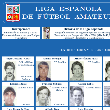
Inscripciones
Historia de la Liga Española
Información de Torneos y Costos.
F
otografías de todos los Jugadores que han participado 
Formatos de Inscripción para Equipos
Temporada y por Equipo, de 1954 a 2026. (Más de 43,
y Jugadores
Jugadores)
. Resultados y Clasificaciones
ENTRENADORES Y PREPARADORES
Angel González "Coca"
Alfonso Portugal
Arturo Vázquez Ayala
Galicia Bilbao
CD Israelita
CD Israelita
Gijón Catalonia
Cobras Neza
Pachuca
Eduardo Bacas
Francisco Ulibarri
Gaspar Rubio
Athletic Bilbao
Athletic Bilbao
Athletic Bilbao
Galicia
Atlante
Cuernavaca
L
uis Fernando Tena
Alfredo Tena
Luis Regueiro